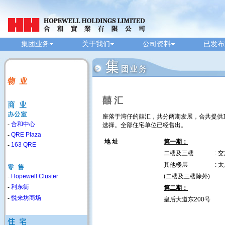
集团业务
关于我们
公司资料
已发布
囍 汇
座落于湾仔的囍汇，共分两期发展，合共提供1
-
合和中心
选择。全部住宅单位已经售出。
-
QRE Plaza
地 址
第一期：
-
163 QRE
二楼及三楼
: 
其他楼层
: 
-
Hopewell Cluster
(二楼及三楼除外)
-
利东街
第二期：
-
悦来坊商场
皇后大道东200号