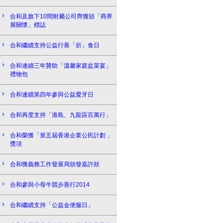
合和及旗下10間附屬公司齊獲頒「商界
展關懷」標誌
合和繼續支持公益行善「折」食日
合和連續三年贊助「溫馨家庭盆菜宴」
禮物包
合和連續第四年參與公益愛牙日
合和再度支持「港島、九龍區百萬行」
合和榮獲「第五屆香港企業公民計劃 」
獎項
合和獲義務工作發展局頒發嘉許狀
合和參與小母牛競步善行2014
合和繼續支持「公益金便服日」