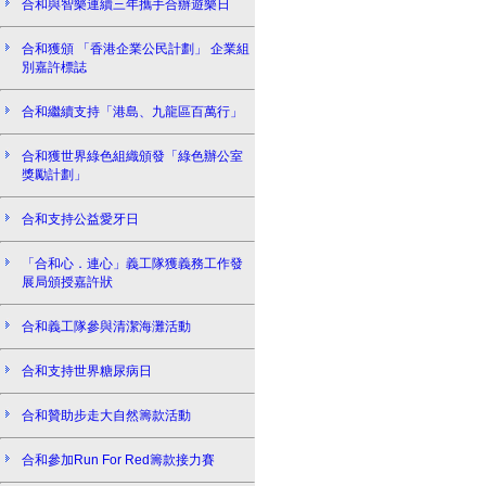
合和與智樂連續三年攜手合辦遊樂日
合和獲頒 「香港企業公民計劃」 企業組
別嘉許標誌
合和繼續支持「港島、九龍區百萬行」
合和獲世界綠色組織頒發「綠色辦公室
獎勵計劃」
合和支持公益愛牙日
「合和心．連心」義工隊獲義務工作發
展局頒授嘉許狀
合和義工隊參與清潔海灘活動
合和支持世界糖尿病日
合和贊助步走大自然籌款活動
合和參加Run For Red籌款接力賽