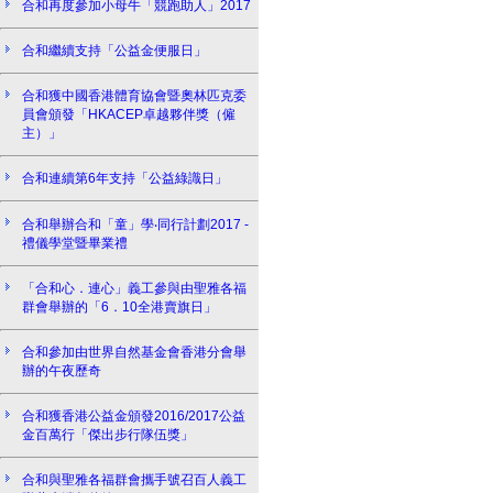
合和再度參加小母牛「競跑助人」2017
合和繼續支持「公益金便服日」
合和獲中國香港體育協會暨奧林匹克委
員會頒發「HKACEP卓越夥伴獎（僱
主）」
合和連續第6年支持「公益綠識日」
合和舉辦合和「童」學‧同行計劃2017 -
禮儀學堂暨畢業禮
「合和心．連心」義工參與由聖雅各福
群會舉辦的「6．10全港賣旗日」
合和參加由世界自然基金會香港分會舉
辦的午夜歷奇
合和獲香港公益金頒發2016/2017公益
金百萬行「傑出步行隊伍獎」
合和與聖雅各福群會攜手號召百人義工