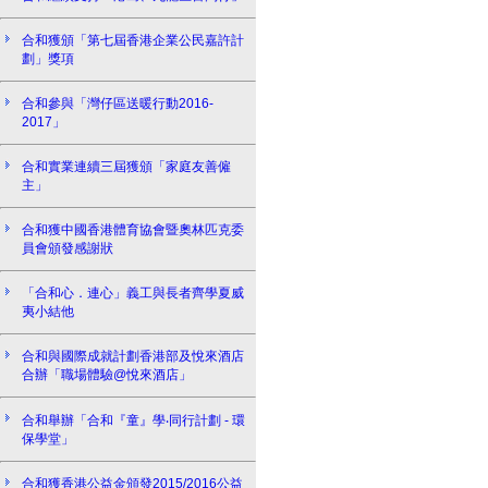
合和獲頒「第七屆香港企業公民嘉許計
劃」獎項
合和參與「灣仔區送暖行動2016-
2017」
合和實業連續三屆獲頒「家庭友善僱
主」
合和獲中國香港體育協會暨奧林匹克委
員會頒發感謝狀
「合和心．連心」義工與長者齊學夏威
夷小結他
合和與國際成就計劃香港部及悅來酒店
合辦「職場體驗@悅來酒店」
合和舉辦「合和『童』學‧同行計劃 - 環
保學堂」
合和獲香港公益金頒發2015/2016公益