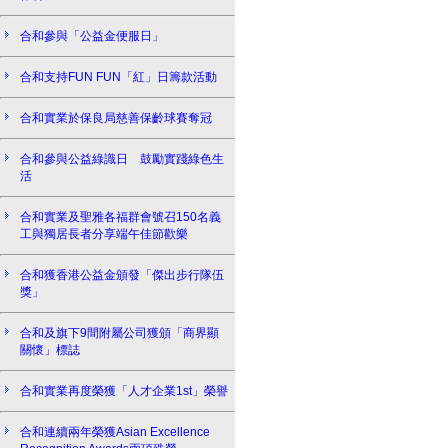
合和參與「公益金便服日」
合和支持FUN FUN「紅」日籌款活動
合和實業於保良局慈善保齡球賽奪冠
合和參與公益綠識日 鼓勵實踐綠色生
活
合和實業及聖雅各福群會號召150名義
工與獨居長者分享端午佳節歡樂
合和獲香港公益金頒發「傑出步行隊伍
獎」
合和及旗下9間附屬公司獲頒「商界顯
關懷」標誌
合和實業再度榮獲「人才企業1st」榮譽
合和連續兩年榮獲Asian Excellence