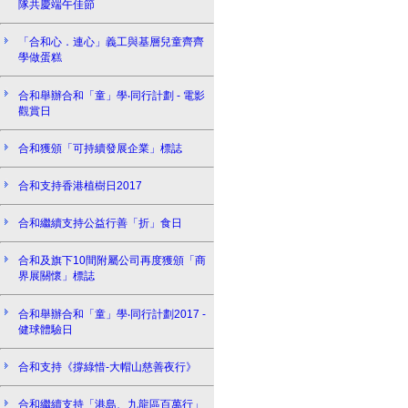
隊共慶端午佳節
「合和心．連心」義工與基層兒童齊齊
學做蛋糕
合和舉辦合和「童」學‧同行計劃 - 電影
觀賞日
合和獲頒「可持續發展企業」標誌
合和支持香港植樹日2017
合和繼續支持公益行善「折」食日
合和及旗下10間附屬公司再度獲頒「商
界展關懷」標誌
合和舉辦合和「童」學‧同行計劃2017 -
健球體驗日
合和支持《撐綠惜-大帽山慈善夜行》
合和繼續支持「港島、九龍區百萬行」