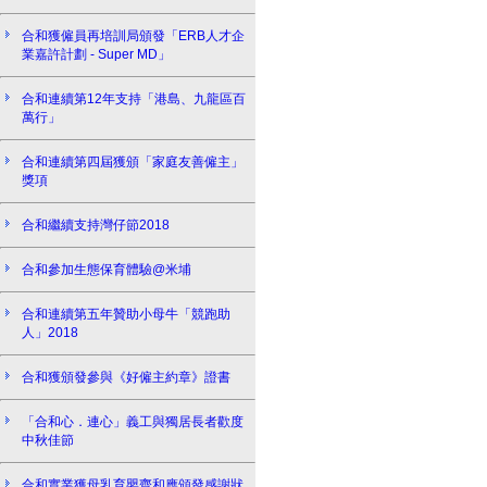
合和獲僱員再培訓局頒發「ERB人才企
業嘉許計劃 - Super MD」
合和連續第12年支持「港島、九龍區百
萬行」
合和連續第四屆獲頒「家庭友善僱主」
獎項
合和繼續支持灣仔節2018
合和參加生態保育體驗@米埔
合和連續第五年贊助小母牛「競跑助
人」2018
合和獲頒發參與《好僱主約章》證書
「合和心．連心」義工與獨居長者歡度
中秋佳節
合和實業獲母乳育嬰齊和應頒發感謝狀