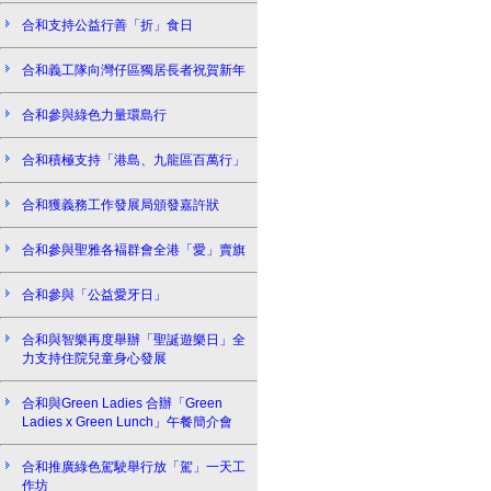
合和支持公益行善「折」食日
合和義工隊向灣仔區獨居長者祝賀新年
合和參與綠色力量環島行
合和積極支持「港島、九龍區百萬行」
合和獲義務工作發展局頒發嘉許狀
合和參與聖雅各褔群會全港「愛」賣旗
合和參與「公益愛牙日」
合和與智樂再度舉辦「聖誕遊樂日」全
力支持住院兒童身心發展
合和與Green Ladies 合辦「Green
Ladies x Green Lunch」午餐簡介會
合和推廣綠色駕駛舉行放「駕」一天工
作坊