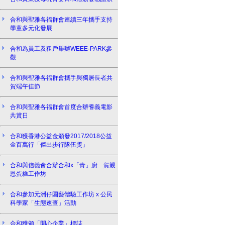
合和與聖雅各福群會連續三年攜手支持
學童多元化發展
合和為員工及租戶舉辦WEEE·PARK參
觀
合和與聖雅各福群會攜手與獨居長者共
賀端午佳節
合和與聖雅各福群會首度合辦耆義電影
共賞日
合和獲香港公益金頒發2017/2018公益
金百萬行「傑出步行隊伍獎」
合和與信義會合辦合和x「青」廚 賀親
恩蛋糕工作坊
合和參加元洲仔園藝體驗工作坊 x 公民
科學家「生態速查」活動
合和獲頒「開心企業」標誌