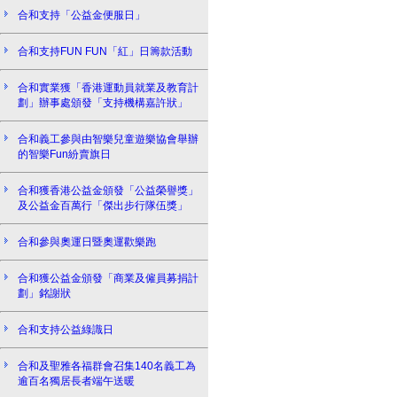
合和支持「公益金便服日」
合和支持FUN FUN「紅」日籌款活動
合和實業獲「香港運動員就業及教育計
劃」辦事處頒發「支持機構嘉許狀」
合和義工參與由智樂兒童遊樂協會舉辦
的智樂Fun紛賣旗日
合和獲香港公益金頒發「公益榮譽獎」
及公益金百萬行「傑出步行隊伍獎」
合和參與奧運日暨奧運歡樂跑
合和獲公益金頒發「商業及僱員募捐計
劃」銘謝狀
合和支持公益綠識日
合和及聖雅各福群會召集140名義工為
逾百名獨居長者端午送暖