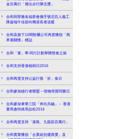
金百萬行「傑出步行隊伍獎」
合和與聖雅各福群會攜手號召百人義工
隊趁端午佳節向獨居長者送暖
合和及旗下10間附屬公司再度獲頒「商
界展關懷」標誌
合和「童」學‧同行計劃舉辦惜食之旅
合和支持香港植樹日2016
合和再度支持公益行善「折」食日
合和參加綠行者聯盟 – 惜物尋寶同樂日
合和參加東華三院「奔向共融」－ 香港
賽馬會特殊馬拉松2016
合和再度支持「港島、九龍區百萬行」
合和實業獲頒「企業組別優異獎」及