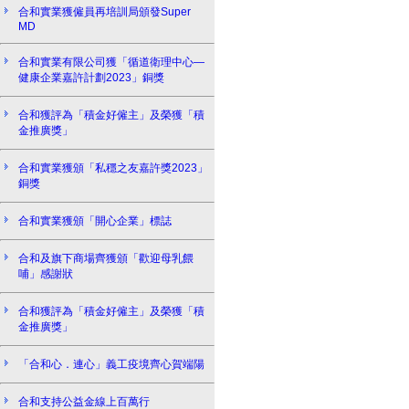
合和實業獲僱員再培訓局頒發Super
MD
合和實業有限公司獲「循道衛理中心—
健康企業嘉許計劃2023」銅獎
合和獲評為「積金好僱主」及榮獲「積
金推廣獎」
合和實業獲頒「私穩之友嘉許獎2023」
銅獎
合和實業獲頒「開心企業」標誌
合和及旗下商場齊獲頒「歡迎母乳餵
哺」感謝狀
合和獲評為「積金好僱主」及榮獲「積
金推廣獎」
「合和心．連心」義工疫境齊心賀端陽
合和支持公益金線上百萬行