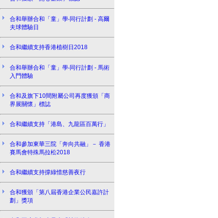
合和舉辦合和「童」學‧同行計劃 - 高爾
夫球體驗日
合和繼續支持香港植樹日2018
合和舉辦合和「童」學‧同行計劃 - 馬術
入門體驗
合和及旗下10間附屬公司再度獲頒「商
界展關懷」標誌
合和繼續支持「港島、九龍區百萬行」
合和參加東華三院「奔向共融」－ 香港
賽馬會特殊馬拉松2018
合和繼續支持撐綠惜慈善夜行
合和獲頒「第八屆香港企業公民嘉許計
劃」獎項