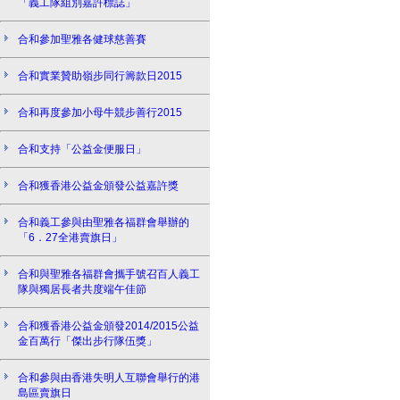
「義工隊組別嘉許標誌」
合和參加聖雅各健球慈善賽
合和實業贊助嶺步同行籌款日2015
合和再度參加小母牛競步善行2015
合和支持「公益金便服日」
合和獲香港公益金頒發公益嘉許獎
合和義工參與由聖雅各福群會舉辦的
「6．27全港賣旗日」
合和與聖雅各福群會攜手號召百人義工
隊與獨居長者共度端午佳節
合和獲香港公益金頒發2014/2015公益
金百萬行「傑出步行隊伍獎」
合和參與由香港失明人互聯會舉行的港
島區賣旗日