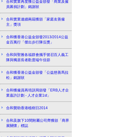
合和實業再度獲公益金頒發「商業及僱
員募捐計劃」銘謝狀
合和實業連續兩屆獲頒「家庭友善僱
主」獎項
合和獲香港公益金頒發2013/2014公益
金百萬行「傑出步行隊伍獎」
合和與聖雅各福群會攜手號召百人義工
隊與獨居長者歡度端午佳節
合和獲香港公益金頒發「公益慈善馬拉
松」銘謝狀
合和獲僱員再培訓局頒發「ERB人才企
業嘉許計劃 - 人才企業1st」
合和贊助香港植樹日2014
合和及旗下10間附屬公司齊獲頒「商界
展關懷」標誌